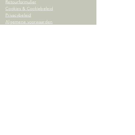
Retourformulier
Cookies & Cookiebeleid
Privacybeleid
Algemene voorwaarden
consumenten/webshop
Algemene voorwaarden
zakelijke afname/B2B
A LIFESTYLE BRAND
OF DORNE INTERNATIONAL B.V.
KvK / Chamber of Commerce
82174237