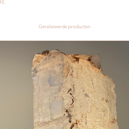
voor jezelf of als c
FÉ.
levering. We streven
ones!
de aangegeven tijd 
op drukke tijden vo
gebruiken (bijvoor
Gerelateerde producten
rond feestdagen) of
macht kan het soms 
ontvangen. Houd dus
gaten en neem bij v
via hi@fequartz.nl
LET OP: In de maan
geen verzendingen k
december. Wel voor