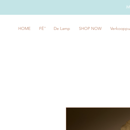
M
HOME
FÉ ̌
De Lamp
SHOP NOW
Verkooppu