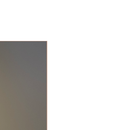
adeau voor een van jouw loved
 ernaar om je bestelling binnen
van 7 dagen te bezorgen. Echter,
or de verzenddiensten die wij
beeld in de maand december of
 onvoorziene redenen buiten onze
langer duren om het pakket te
 je Track & Trace goed in de
NEW TIMER/DIMMER
ragen gerust contact met ons op
d december 2025 kunnen wij
laar maken tussen 9 - 16
 en na die data.