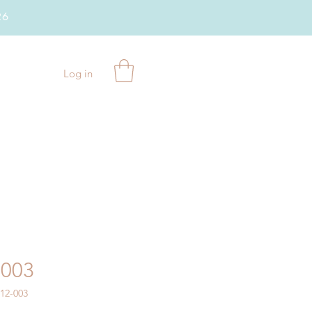
26
Log in
-003
12-003