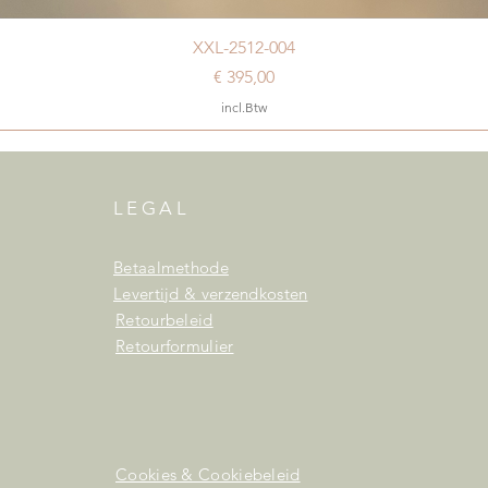
XXL-2512-004
Prijs
€ 395,00
incl.Btw
LEGAL
Betaalmethode
Levertijd & verzendkosten
Retourbeleid
Retourformulier
Cookies & Cookiebeleid