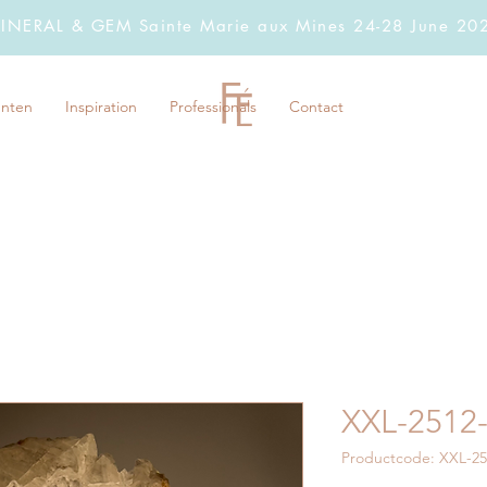
INERAL & GEM Sainte Marie aux Mines 24-28 June 20
nten
Inspiration
Professionals
Contact
XXL-2512
Productcode: XXL-25