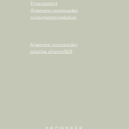
Privacybeleid
Algemene voorwaarden
consumenten/webshop
Algemene voorwaarden
zakelijke afname/B2B
© 2021 by FÉ Quartz / Dorne International B.V.
ABONNEER